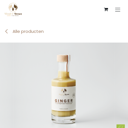
Overslaan naar inhoud
Alle producten