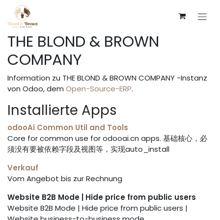
Zum Inhalt springen
THE BLOND & BROWN
COMPANY
Information zu THE BLOND & BROWN COMPANY -Instanz
von Odoo, dem
Open-Source-ERP
.
Installierte Apps
odooAi Common Util and Tools
Core for common use for odooai.cn apps. 基础核心，必
须没有要被依赖字段及视图等，实现auto_install
Verkauf
Vom Angebot bis zur Rechnung
Website B2B Mode | Hide price from public users
Website B2B Mode | Hide price from public users |
Website business-to-business mode.